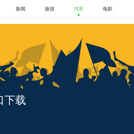
新闻
旅游
汽车
电影
口下载