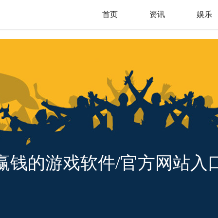
首页
资讯
娱乐
赢钱的游戏软件/官方网站入