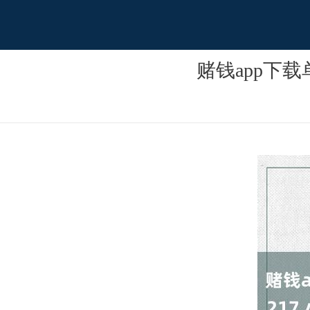
赌钱app下