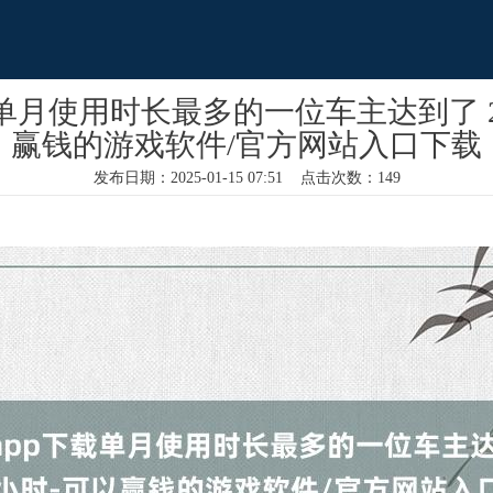
载单月使用时长最多的一位车主达到了 21
赢钱的游戏软件/官方网站入口下载
发布日期：2025-01-15 07:51 点击次数：149