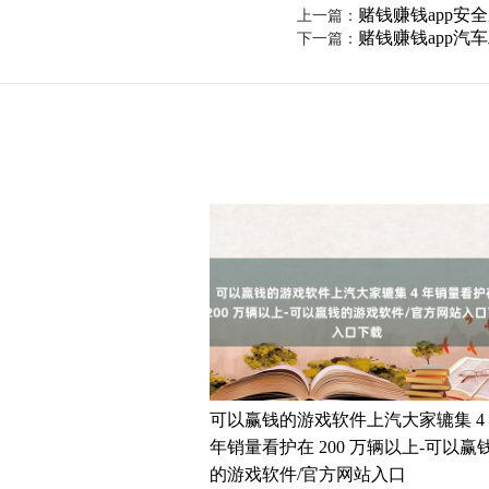
赌钱赚钱app安
上一篇：
赌钱赚钱app汽
下一篇：
可以赢钱的游戏软件上汽大家辘集 4
年销量看护在 200 万辆以上-可以赢
的游戏软件/官方网站入口