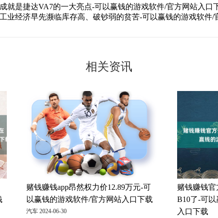
全成就是捷达VA7的一大亮点-可以赢钱的游戏软件/官方网站入口
车工业经济早先濒临库存高、破钞弱的贫苦-可以赢钱的游戏软件
相关资讯
赌钱赚钱app昂然权力价12.89万元-可
赌钱赚钱官
钱
以赢钱的游戏软件/官方网站入口下载
B10了-可
入口下载
汽车 2024-06-30