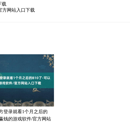
下载
/官方网站入口下载
方登录就看1个月之后的
以赢钱的游戏软件/官方网站