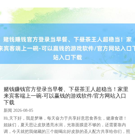
赌钱赚钱官方登录当早餐、下昼茶王人超稳当！家里
来宾客端上一碗-可以赢钱的游戏软件/官方网站入口
下载
新闻 2026-08-05
Hi,天下好，我是梦琳，每天奋力于共享好意思食养生，健康食谱！
姐妹们，夏天思让皮肤透亮水润，光靠面膜是不够的，还需要靠内
调，今天就把我储藏的三个能喝出好皮肤的圣人配方共享给你们，照