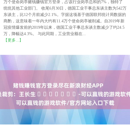
万个使命岗亭赌钱赚钱官方登录，占该行业岗亭总和的7%，独特了
统统其他工业部门。 收尾6月30日，德国工业干事总东谈主数为542万
东谈主，比12个月前减少2.1%。字据这项基于德国联邦统计局数据的
商酌，这意味着一年内大约有11.4万个使命岗亭被削减。自2019年新
冠疫情爆发前的2019年以来，德国工业干事总东谈主数减少了约24.5
万，降幅达4.3%。 与此同期，工业营业额在...
【更多...】