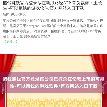
赌钱赚钱官方登录尽在新浪财经APP 背负裁剪：王长
生 -可以赢钱的游戏软件/官方网站入口下载
新闻 2026-08-06
苹果公司将于9月4日在印度西部城市浦那开设一家新店。字据公司声
明，零卖店位于Koregaon Park隔邻的一个购物中心。这将是苹果在印
度的第四家零卖店。 海量资讯、精确解读，尽在新浪财经APP 背负
裁剪：王长生 赌钱赚钱官方登录...
【更多...】