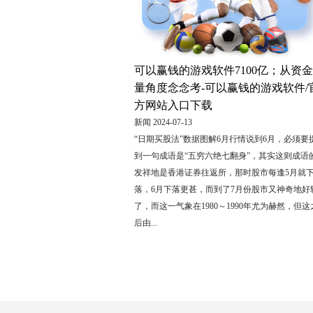
可以赢钱的游戏软件7100亿；从资金
量角度念念考-可以赢钱的游戏软件/
方网站入口下载
新闻 2024-07-13
“日期买股法”数据图解6月行情说到6月，必须要
到一句成语是“五穷六绝七翻身”，其实这则成语
发祥地是香港证券往返所，那时股市每逢5月就
落，6月下落更甚，而到了7月份股市又神奇地好
了，而这一气象在1980～1990年尤为赫然，但这
后由...