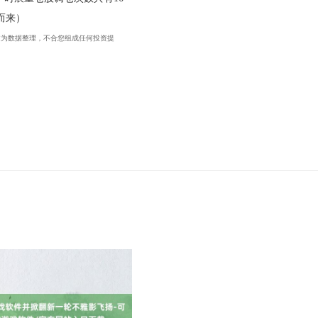
而来）
。本文为数据整理，不合您组成任何投资提