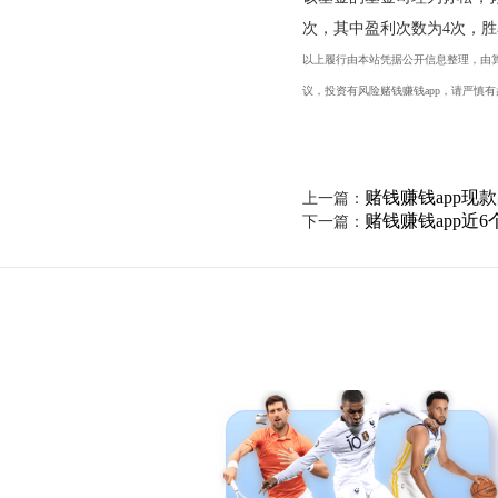
次，其中盈利次数为4次，胜
以上履行由本站凭据公开信息整理，由算法
议，投资有风险赌钱赚钱app，请严慎
赌钱赚钱app现
上一篇：
赌钱赚钱app近
下一篇：