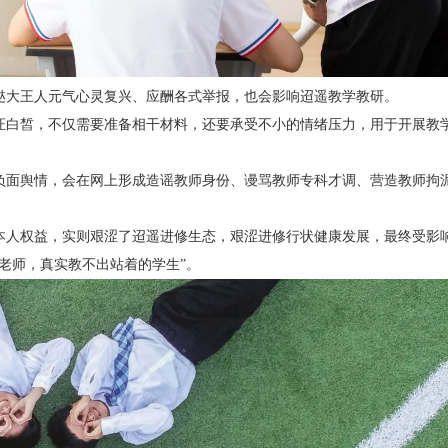
跶大王人元气心灵复兴、应酬各式举报，也会影响迢遥教学教研。
证白皙，不仅需要准备相干材料，还要承受不小的情绪压力，用于开展教
负面舆情，会在网上形成造谣教师身份、谩骂教师专科才调、营造教师拘
本人权益，实则艰涩了迢遥进修生态，艰涩进修行状健康发展，最终受影
老师，真实教不出站着的学生”。