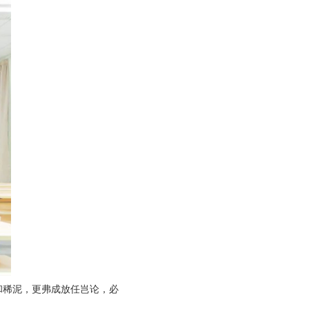
和稀泥，更弗成放任岂论，必