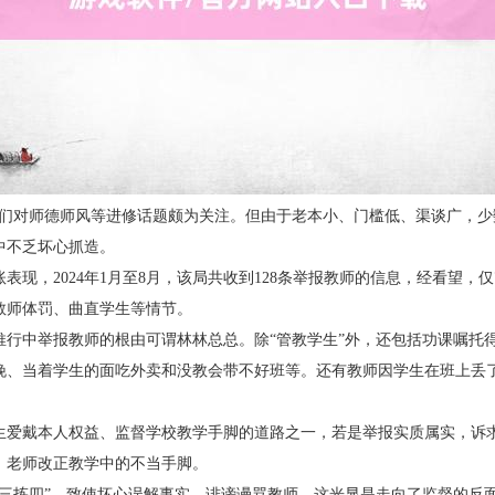
谈主们对师德师风等进修话题颇为关注。但由于老本小、门槛低、渠谈广，
中不乏坏心抓造。
表现，2024年1月至8月，该局共收到128条举报教师的信息，经看望，
教师体罚、曲直学生等情节。
行中举报教师的根由可谓林林总总。除“管教学生”外，还包括功课嘱托得“
晚、当着学生的面吃外卖和没教会带不好班等。还有教师因学生在班上丢
生爱戴本人权益、监督学校教学手脚的道路之一，若是举报实质属实，诉
、老师改正教学中的不当手脚。
挑三拣四”，致使坏心误解事实，诽谤谩骂教师，这光显是走向了监督的反