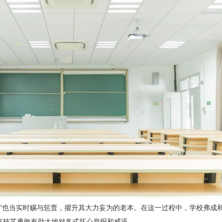
报”也当实时赐与惩责，擢升其大力妄为的老本。在这一过程中，学校弗成
直技艺勇敢有劲大地对各式坏心举报和威逼。