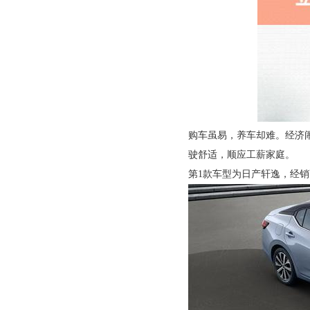
购车虽易，养车却难。经济
驶舒适，顺应工薪家庭。
第1款车型为日产轩逸，经销商