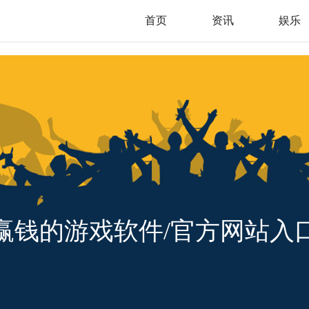
首页
资讯
娱乐
赢钱的游戏软件/官方网站入