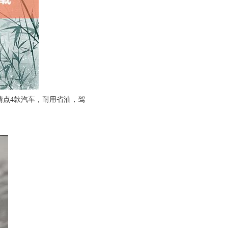
清点4款汽车，耐用省油，驾