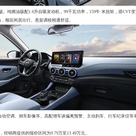
版。纯燃油版配1.6升自吸发动机，99千瓦功率，159牛·米扭矩，搭CVT变
省油，顺应闲居出行。悬架调校精通舒适。
、自动空调、倒车影像等。高配增车谈偏离预警、主动刹车、行车纪录仪等
S，经销商提供的报价区间为9.79万至13.49万元。