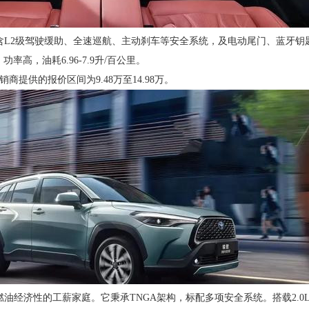
LUS含L2级驾驶缓助、全速巡航、主动刹车等安全系统，及电动尾门、蓝牙
机，功率高，油耗6.96-7.9升/百公里。
商提供的报价区间为9.48万至14.98万。
油经济性的工薪家庭。它秉承TNGA架构，标配多项安全系统。搭载2.0