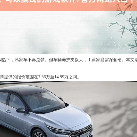
闹热下，私家车不再是梦。但车辆养护支拨大，工薪家庭需深念念。本文
提供的报价范围在7.36万至14.99万之间。