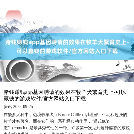
赌钱赚钱app基因聘请的效果在牧羊犬繁育史上-可以
赢钱的游戏软件/官方网站入口下载
资讯 2025-09-25
在繁多犬种中，边境牧羊犬（Border Collie）以理智、生动和超强的
牧羊才智著名。而在它们的一系列经典动作里，“猫式低姿
态”（crouch）是最具秀气性的一种。许多第一次见到这种姿态的东说