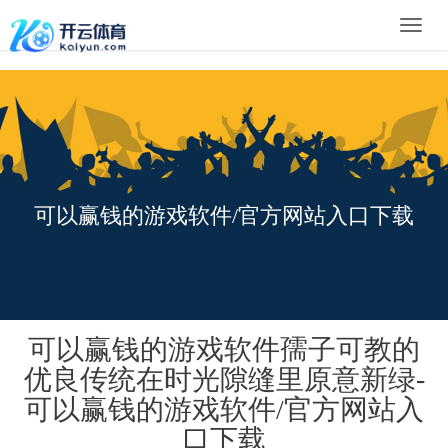
Toggle
naviga
可以赢钱的游戏软件/官方网站入口下载
可以赢钱的游戏软件孺子可教的
优良传统在时光隙缝里原意新绿-
可以赢钱的游戏软件/官方网站入
口下载