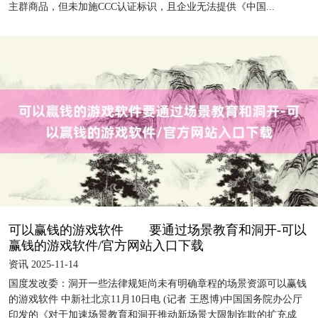
主群商品，但未加施CCC认证标识，且企业无法提供《中国...
可以赢钱的游戏软件 要通过场景教育和洞开-可以
赢钱的游戏软件/官方网站入口下载
资讯 2025-11-14
国度发改委：洞开一些法律规矩尚未有明确章程的场景资源可以赢钱
的游戏软件 中新社北京11月10日电 (记者 王恩博)中国国务院办公厅
印发的《对于加速场景教育和洞开推动新场景大限制诈欺的扩充成