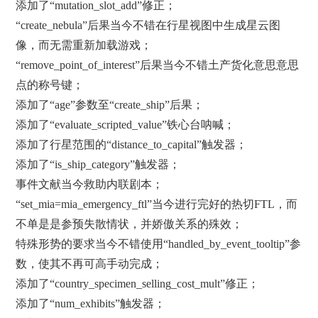
添加了“mutation_slot_add”修正；
“create_nebula”后果当今不错在行星视图中生成星云图
像，而无需重新加载游戏；
“remove_point_of_interest”后果当今不错土产货化意思意思
点的称号键；
添加了“age”参数至“create_ship”后果；
添加了“evaluate_scripted_value”铁心台呐喊；
添加了行星范围的“distance_to_capital”触发器；
添加了“is_ship_category”触发器；
事件文献当今救助内联剧本；
“set_mia=mia_emergency_ftl”当今进行完好的热切FTL，而
不单是是参预失散情状，并娇傲关系的殊效；
特殊形势的要求当今不错使用“handled_by_event_tooltip”参
数，使其不再可高手动完成；
添加了“country_specimen_selling_cost_mult”修正；
添加了“num_exhibits”触发器；