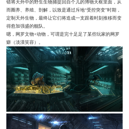
错将天外中的野生生物捕捉回自个儿的博物天枢里面，从
而圈养、养殖、剖解，以致是通过斥地“受控突变”时期，
定制天外生物，最终让它们将造成一支跟着时刻推移而变
得愈加强盛的舰队。
嗯，网罗文物+动物，可谓是完十足足了某些玩家的网罗
癖（淡漠笑容）。