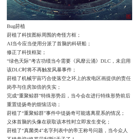
Bug莳植
莳植了科技图标周围的奇怪方框；
AI当今应当使用分派了首脑的科研船；
修正了科技框架；
“绿色天际”考古功绩当今需要《风靡云涌》DLC，未启用
该DLC时将不再触发风暴事件；
莳植了机械宇宙巧合使落空之环上的发电区画提供的责任
岗亭与住房加倍的失实；
完成“重聚鲸群”特殊形势后，当今会在进行特殊形势前后
重置缇扬奇的烦恼活动；
莳植了“重聚鲸群”事件中缇扬奇可能逃离星系的情况；
义体首脑的头像在获取该本性时立即发生变化；
莳植了“真菌类4”名字列表中的帝王称号问题，当今众人