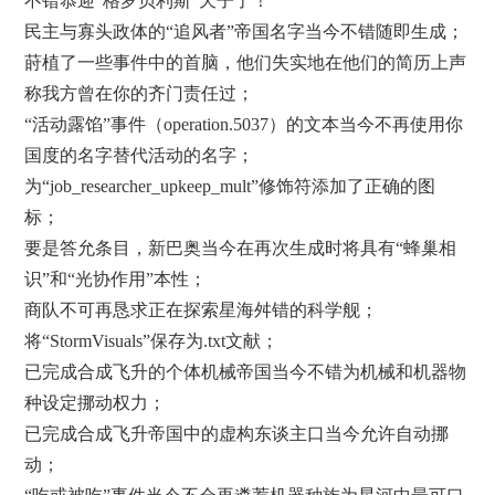
不错恭迎“格罗贝利斯”天子了！
民主与寡头政体的“追风者”帝国名字当今不错随即生成；
莳植了一些事件中的首脑，他们失实地在他们的简历上声
称我方曾在你的齐门责任过；
“活动露馅”事件（operation.5037）的文本当今不再使用你
国度的名字替代活动的名字；
为“job_researcher_upkeep_mult”修饰符添加了正确的图
标；
要是答允条目，新巴奥当今在再次生成时将具有“蜂巢相
识”和“光协作用”本性；
商队不可再恳求正在探索星海舛错的科学舰；
将“StormVisuals”保存为.txt文献；
已完成合成飞升的个体机械帝国当今不错为机械和机器物
种设定挪动权力；
已完成合成飞升帝国中的虚构东谈主口当今允许自动挪
动；