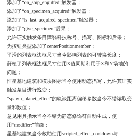
添加了“on_ship_engulfed”触发器；
添加了“on_specimen_acquired”触发器；
添加了“is_last_acquired_specimen”触发器；
添加了“give_specimen”后果；
允许证实触发条目障翳科技称号、描写、图标和后果；
为按钮类型添加了centerPositionmember；
平滑的列表框边框尺寸当今影响列表的可转换长度；
莳植了列表框边框尺寸使用X值同期利用于X和Y场地的
问题；
恒星基地建筑和模块图标当今使用动态描写，允许其证实
触发条目进行蜕变；
“spawn_planet_effect”的轨谈距离偏移参数当今不错读取变
量和数值；
意见用具指示当今不错为静态修饰符自动生成，使
用“modifier:”前缀；
星基地建筑当今救助使用scripted_effect_cooldown与