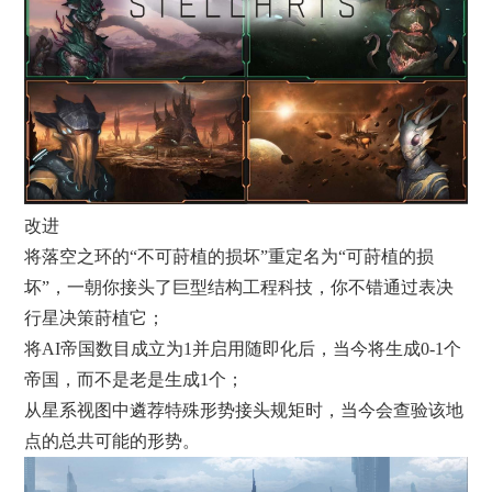
改进
将落空之环的“不可莳植的损坏”重定名为“可莳植的损
坏”，一朝你接头了巨型结构工程科技，你不错通过表决
行星决策莳植它；
将AI帝国数目成立为1并启用随即化后，当今将生成0-1个
帝国，而不是老是生成1个；
从星系视图中遴荐特殊形势接头规矩时，当今会查验该地
点的总共可能的形势。