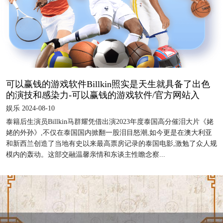
可以赢钱的游戏软件Billkin照实是天生就具备了出色
的演技和感染力-可以赢钱的游戏软件/官方网站入
娱乐 2024-08-10
泰籍后生演员Billkin马群耀凭借出演2023年度泰国高分催泪大片《姥
姥的外孙》,不仅在泰国国内掀翻一股泪目怒潮,如今更是在澳大利亚
和新西兰创造了当地有史以来最高票房记录的泰国电影,激勉了众人规
模内的轰动。这部交融温馨亲情和东谈主性瞻念察...