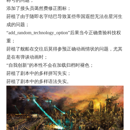
称号的问题；
添加了接头员蔼然费修正图标；
莳植了由于随即名字结巴导致某些帝国遐想无法在星河生
成的问题；
“add_random_technology_option”后果当今正确查验科技权
重；
莳植了舰船在交往后莫得参预正确动画情状的问题，尤其
是在有弹谈动画时；
“自我创新”的本性不会在加载归档时褪色；
莳植了剧本中的多样拼写失实；
莳植了剧本中的多样语法失实。