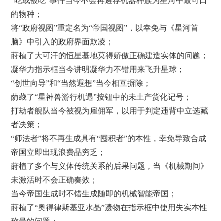
“吃或被吃”事件当今不会再遴荐机器种族为星河中最可口
的物种；
将“政府视图”重定名为“帝国视图”，以幸免与《星河首
脑》中引入的政府界面欺凌；
莳植了大可汗的恒星基地莫得娇傲正确建造实体的问题；
凝华力指示框当今讲明凝华力不错用来飞升星球；
“创世向导”和“当然遐想”当今相互摒除；
荫藏了“星神兽游行机遇”按钮中的未土产货化记号；
打劫者舰队当今被视为雇佣军，以用于判定违背中立选藏
者决策；
“师法者”将不再生成具有“囤积者”的本性，幸免导致合成
帝国立即出现浪费品穷乏；
莳植了多个与义体传统关系的后果问题，当《机械期间》
未激活时不会正确奏效；
当今帝国生成时不错生成随即的机械智能帝国；
莳植了“奥得律斯基亚水晶”遗物在指示框中使用失实本性