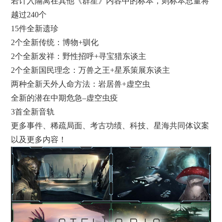
若计入隔离在其他《群星》内容中的标本，则标本总量将
越过240个
15件全新遗珍
2个全新传统：博物+驯化
2个全新发祥：野性招呼+寻宝猎东谈主
2个全新国民理念：万兽之王+星系策展东谈主
两种全新天外人命方法：岩居兽+虚空虫
全新的潜在中期危急–虚空虫疫
3首全新音轨
更多事件、稀疏局面、考古功绩、科技、星海共同体议案
以及更多内容！