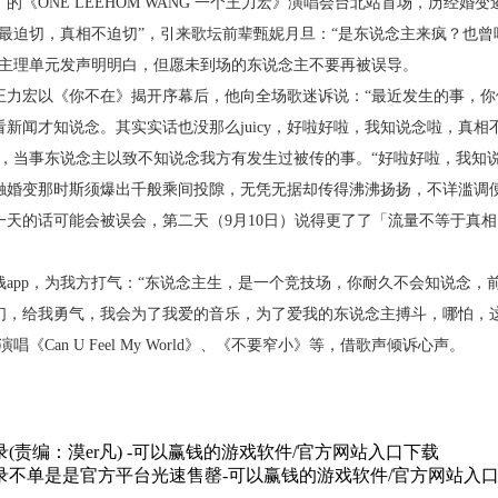
《ONE LEEHOM WANG 一个王力宏》演唱会台北站首场，历经婚
量最迫切，真相不迫切”，引来歌坛前辈甄妮月旦：“是东说念主来疯？也
会主理单元发声明明白，但愿未到场的东说念主不要再被误导。
宏以《你不在》揭开序幕后，他向全场歌迷诉说：“最近发生的事，你
新闻才知说念。其实实话也没那么juicy，好啦好啦，我知说念啦，真相
方，当事东说念主以致不知说念我方有发生过被传的事。“好啦好啦，我知
触婚变那时斯须爆出千般乘间投隙，无凭无据却传得沸沸扬扬，不详滥调
的话可能会被误会，第二天（9月10日）说得更了了「流量不等于真相
pp，为我方打气：“东说念主生，是一个竞技场，你耐久不会知说念，
们，给我勇气，我会为了我爱的音乐，为了爱我的东说念主搏斗，哪怕，
《Can U Feel My World》、《不要窄小》等，借歌声倾诉心声。
(责编：漠er凡) -可以赢钱的游戏软件/官方网站入口下载
录不单是是官方平台光速售罄-可以赢钱的游戏软件/官方网站入