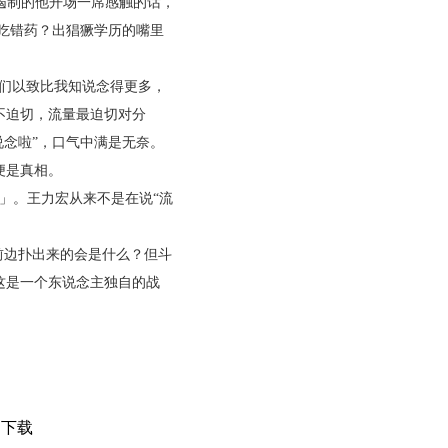
变遏制的他开场一席感触的话，
曾吃错药？出猖獗学历的嘴里
们以致比我知说念得更多，
不迫切，流量最迫切对分
说念啦”，口气中满是无奈。
便是真相。
」。王力宏从来不是在说“流
前边扑出来的会是什么？但斗
这是一个东说念主独自的战
口下载