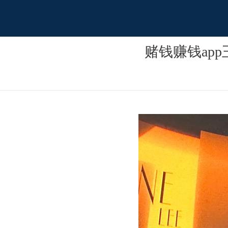
赌钱赚钱ap