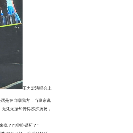
王力宏演唱会上
谈话是在自嘲我方，当事东说
，无凭无据却传得沸沸扬扬，
来疯？也曾吃错药？”