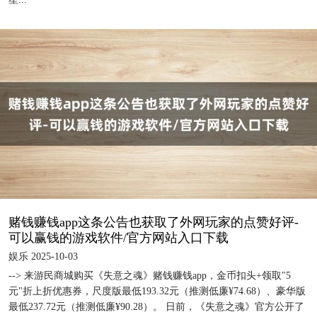
赌钱赚钱app这条公告也获取了外网玩家的点赞好评-
可以赢钱的游戏软件/官方网站入口下载
娱乐 2025-10-03
--> 来游民商城购买《失意之魂》赌钱赚钱app，金币扣头+领取"5
元"折上折优惠券，尺度版最低193.32元（推测低廉¥74.68）、豪华版
最低237.72元（推测低廉¥90.28）。 日前，《失意之魂》官方公开了