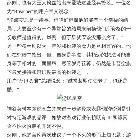
然则，也有大王人粉丝站出来爱戴这些经典扮装。一位名
为“Breacher”的用户呈文说念：
“扮装变总是一趟事。但咱们但愿他们能有一个幸福的结
局，大要至少有一个异常旨的结局来阐扬他们所资格的一
切教师是值得的。举例，但丁早就应该没那么穷了。”
另一些粉丝则以为，年岁和扮装的魔力是互相兼容的。他
们在究诘中指出，但丁自身是半魔，其朽迈的想法可能自
身等于相对的；而里昂，尽管岁月荏苒，仍然是卡普空旗
下最受接待和辨识度最高的扮装之一。
用户“たける君”总结说念：“酷扮装即使变老了，也还是
酷。”
神谷英树本东说念主并未进一步解释或表露他的驳倒是针
对特定游戏的品评，如故对游戏行业依赖既有 IP 和锻真
金不怕火扮装的开阔不悦。
然则，他的言论再次建议了一个不灭的形而上知识题：游