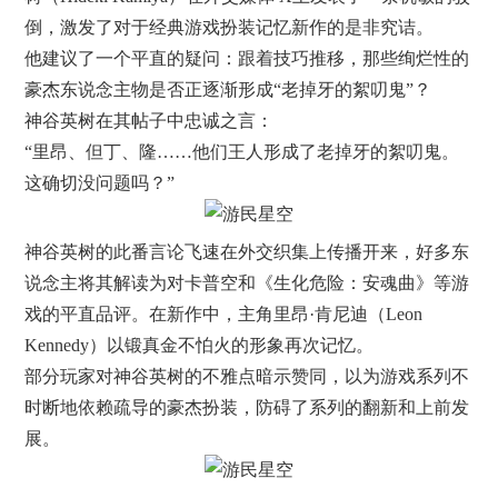
倒，激发了对于经典游戏扮装记忆新作的是非究诘。
他建议了一个平直的疑问：跟着技巧推移，那些绚烂性的
豪杰东说念主物是否正逐渐形成“老掉牙的絮叨鬼”？
神谷英树在其帖子中忠诚之言：
“里昂、但丁、隆……他们王人形成了老掉牙的絮叨鬼。
这确切没问题吗？”
神谷英树的此番言论飞速在外交织集上传播开来，好多东
说念主将其解读为对卡普空和《生化危险：安魂曲》等游
戏的平直品评。在新作中，主角里昂·肯尼迪（Leon
Kennedy）以锻真金不怕火的形象再次记忆。
部分玩家对神谷英树的不雅点暗示赞同，以为游戏系列不
时断地依赖疏导的豪杰扮装，防碍了系列的翻新和上前发
展。