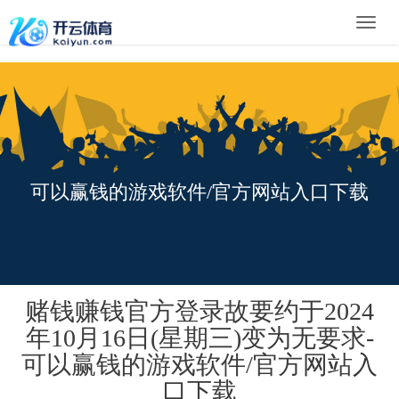
Toggle
naviga
可以赢钱的游戏软件/官方网站入口下载
赌钱赚钱官方登录故要约于2024
年10月16日(星期三)变为无要求-
可以赢钱的游戏软件/官方网站入
口下载