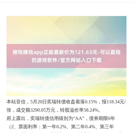
本站音信，5月20日奕瑞转债收盘着落0.15%，报118.34元/
张，成交额3290.05万元，转股溢价率58.24%。
府上露出，奕瑞转债信用级别为“AA”，债券期限6年
（2、票面利率：第一年0.2%、第二年0.4%、第三年