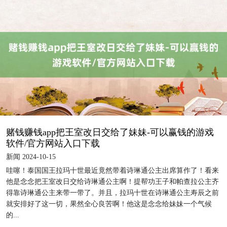
赌钱赚钱app把王室改日交给了妹妹-可以赢钱的游戏
软件/官方网站入口下载
新闻 2024-10-15
哇噻！泰国国王拉玛十世最近竟然带着诗琳通公主出席算作了！看来
他是念念把王室改日交给诗琳通公主啊！提帮功王子和帕查拉公主齐
得靠诗琳通公主来带一带了。并且，拉玛十世在诗琳通公主寿辰之前
就安排好了这一切，果然全心良苦啊！他这是念念给妹妹一个气候
的...