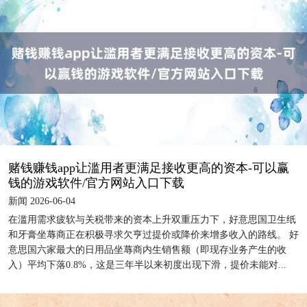
赌钱赚钱app让滥用者更满足接收更高的资本-可以赢
钱的游戏软件/官方网站入口下载
新闻 2026-06-04
在滥用需求疲软与关税带来的资本上升双重压力下，好意思国卫生纸
和牙膏坐蓐商正在积极寻求欠亨过提价或降价来增多收入的路线。 好
意思国六家最大的日用品坐蓐商内生销售额（即现存业务产生的收
入）平均下落0.8%，这是三年半以来初度出现下滑，提价未能对...