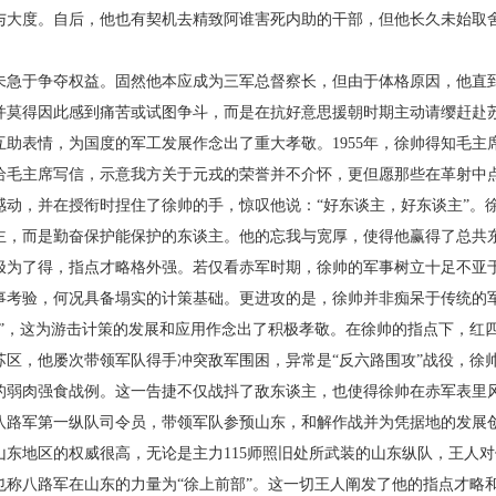
与大度。自后，他也有契机去精致阿谁害死内助的干部，但他长久未始取
急于争夺权益。固然他本应成为三军总督察长，但由于体格原因，他直到1
并莫得因此感到痛苦或试图争斗，而是在抗好意思援朝时期主动请缨赶赴
助表情，为国度的军工发展作念出了重大孝敬。1955年，徐帅得知毛主
给毛主席写信，示意我方关于元戎的荣誉并不介怀，更但愿那些在革射中
感动，并在授衔时捏住了徐帅的手，惊叹他说：“好东谈主，好东谈主”。
主，而是勤奋保护能保护的东谈主。他的忘我与宽厚，使得他赢得了总共
极为了得，指点才略格外强。若仅看赤军时期，徐帅的军事树立十足不亚
考验，何况具备塌实的计策基础。更进攻的是，徐帅并非痴呆于传统的军情
则”，这为游击计策的发展和应用作念出了积极孝敬。在徐帅的指点下，红
苏区，他屡次带领军队得手冲突敌军围困，异常是“反六路围攻”战役，徐
典的弱肉强食战例。这一告捷不仅战抖了敌东谈主，也使得徐帅在赤军表里
八路军第一纵队司令员，带领军队参预山东，和解作战并为凭据地的发展
山东地区的权威很高，无论是主力115师照旧处所武装的山东纵队，王人
也称八路军在山东的力量为“徐上前部”。这一切王人阐发了他的指点才略