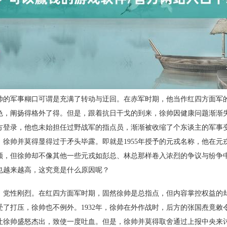
帅的军事糊口可谓是充满了转动与迂回。在赤军时期，他当作红四方面军
色，阐扬得格外了得。但是，跟着抗日干戈的到来，徐帅因健康问题渐渐
方登录，他也未始担任过野战军的指点员，渐渐被收缩了个东谈主的军事
徐帅并莫得显得过于矛头毕露。即就是1955年授予的元戎名称，他在元
顺，但徐帅却不像其他一些元戎如彭总、林总那样卷入浓烈的争议与纷争
也越来越高，这究竟是什么原因呢？
，党性刚烈。在红四方面军时期，固然徐帅是总指点，但内容掌控权益的
了打压，徐帅也不例外。1932年，徐帅在外作战时，后方的张国焘竟敕
让徐帅盛怒杰出，致使一度吐血。但是，徐帅并莫得取舍通过上报中央来