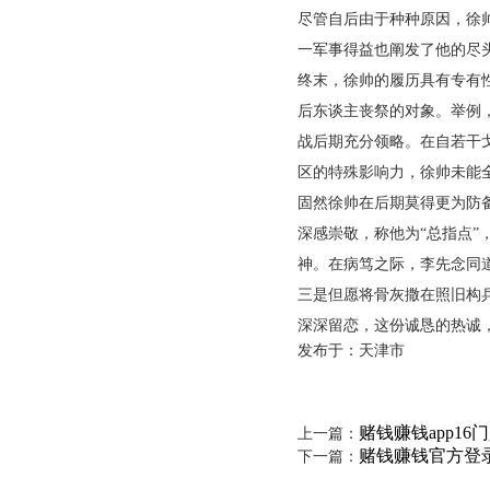
尽管自后由于种种原因，徐
一军事得益也阐发了他的尽
终末，徐帅的履历具有专有
后东谈主丧祭的对象。举例
战后期充分领略。在自若干
区的特殊影响力，徐帅未能
固然徐帅在后期莫得更为防
深感崇敬，称他为“总指点
神。在病笃之际，李先念同
三是但愿将骨灰撒在照旧构
深深留恋，这份诚恳的热诚
发布于：天津市
赌钱赚钱app1
上一篇：
赌钱赚钱官方登
下一篇：