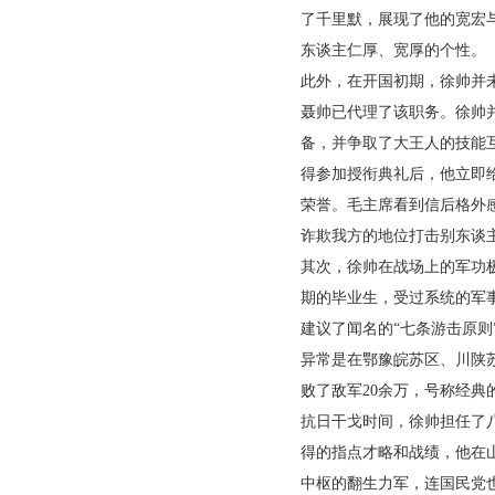
了千里默，展现了他的宽宏
东谈主仁厚、宽厚的个性。
此外，在开国初期，徐帅并未
聂帅已代理了该职务。徐帅
备，并争取了大王人的技能互
得参加授衔典礼后，他立即
荣誉。毛主席看到信后格外
诈欺我方的地位打击别东谈
其次，徐帅在战场上的军功
期的毕业生，受过系统的军事
建议了闻名的“七条游击原
异常是在鄂豫皖苏区、川陕
败了敌军20余万，号称经
抗日干戈时间，徐帅担任了
得的指点才略和战绩，他在
中枢的翻生力军，连国民党