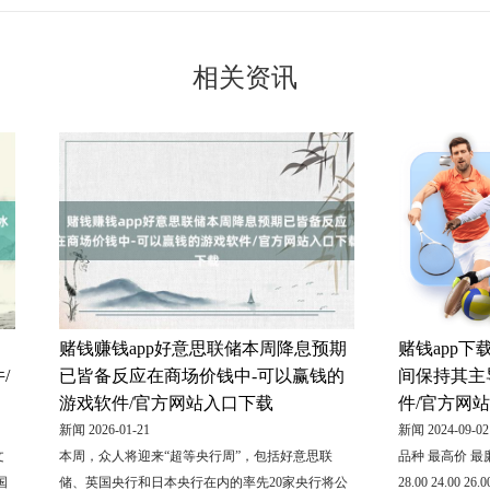
相关资讯
赌钱赚钱app好意思联储本周降息预期
赌钱app
/
已皆备反应在商场价钱中-可以赢钱的
间保持其主
游戏软件/官方网站入口下载
件/官方网
新闻 2026-01-21
新闻 2024-09-02
文
本周，众人将迎来“超等央行周”，包括好意思联
品种 最高价 
国
储、英国央行和日本央行在内的率先20家央行将公
28.00 24.00 