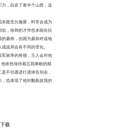
军力，自若了泰半个山西，这
因未能充分施展，时常会成为
相似，徐帅的才华也未能在抗
帅的聂帅，但因为聂帅对该地
八成战局会有不同的变化。
面军效率的将领，王人会对他
，他依然保持着忘我奉献的精
二是不但愿进行遗体告别会，
力，也体现了他对翻新故我的
口下载