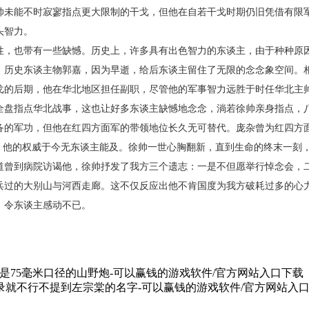
帅未能不时寂寥指点更大限制的干戈，但他在自若干戈时期仍旧凭借有限
头智力。
性，也带有一些缺憾。历史上，许多具有出色智力的东谈主，由于种种原
，历史东谈主物郭嘉，因为早逝，给后东谈主留住了无限的念念象空间。
戈的后期，他在华北地区担任副职，尽管他的军事智力远胜于时任华北主
全盘指点华北战事，这也让好多东谈主缺憾地念念，淌若徐帅亲身指点，
备的军功，但他在红四方面军的带领地位长久无可替代。庞杂曾为红四方
”，他的权威于今无东谈主能及。徐帅一世心胸翻新，直到生命的终末一刻
道曾到病院访谒他，徐帅抒发了我方三个遗志：一是不但愿举行悼念会，
兵过的大别山与河西走廊。这不仅反应出他不肯国度为我方破耗过多的心
，令东谈主感动不已。
6门是75毫米口径的山野炮-可以赢钱的游戏软件/官方网站入口下载
录就不行不提到左宗棠的名字-可以赢钱的游戏软件/官方网站入