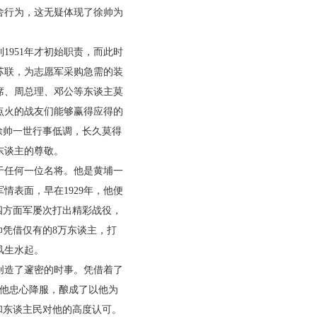
舍行为，这无疑体现了徐帅为
951年才初始职责，而此时
苏联，为志愿军采购急需的装
席、周总理、邓公等东谈主莫
点火的战友们能够赢得应得的
徐帅一世行事低调，长久莫得
东谈主的尊敬。
于任何一位名将。他是黄埔一
表面，早在1929年，他便
四方面军屡次打出精彩战役，
帅凭借仅有的8万东谈主，打
风生水起。
创造了邃密的时事。凭借着了
对他忠心降服，酿成了以他为
和东谈主民对他的高度认可。