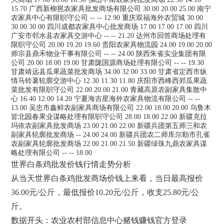
15.70 广西新柳邕农家具批发商场有限公司 30.00 20.00 25.00 南宁
农家具中心有限职守公司 -- -- 12.90 重庆双福海外农贸城 30.00
30.00 30.00 四川成都农家具中心批发商场 17.00 17.00 17.00 四川
广安市邻水县农家具交游中心 -- -- 21.20 达州市回答商场处理有
限职守公司 20.00 19.20 19.60 贵阳农家具物流园 24.00 19.00 20.00
师宗县鼎禾物业干事有限公司 -- -- 24.00 陕西朱雀实业集团有限
公司 20.00 18.00 19.00 甘肃陇国源商场处理有限公司 -- -- 19.30
甘肃靖远县瓜果蔬菜批发商场 34.00 32.00 33.00 甘肃省定西市纵
情马铃薯轮廓交游中心 12.30 11.30 11.80 庆阳市西峰西郊瓜果蔬
菜批发有限职守公司 22.00 20.00 21.00 青藏高原农副家具集散中
心 16.40 12.00 14.20 宁夏海吉星海外农家具物流有限公司 -- --
13.00 吴忠市鑫鲜农副家具商场有限公司 22.00 18.00 20.00 乌鲁木
皆北园春果业谋略处理有限职守公司 28.00 18.00 22.00 新疆克拉
玛依农副家具批发商场 23.00 21.00 22.00 新疆兵团第五师三和农
副家具轮廓批发商场 -- 24.00 24.00 新疆兵团农二师库尔勒市孔雀
农副家具轮廓批发商场 22.00 21.00 21.50 新疆绿珠九鼎农家具谋
略处理有限公司 -- -- 18.00
世界白条鸡批发价钱行情走势分析
从当天世界白条鸡批发商场价钱上来看，当日最高报价
36.00元/公斤，最低报价10.20元/公斤，收支25.80元/公
斤。
数据开头：农业农村部信息中心赌钱赚钱官方登录