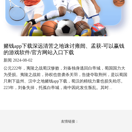
赌钱app下载深远清苦之地诛讨雍闿、孟获-可以赢钱
的游戏软件/官方网站入口下载
新闻 2024-08-02
公元222年，夷陵之战蜀汉惨败，刘备独身逃回白帝城，蜀国国力大
为受损。夷陵之战前，孙权也曾袭杀关羽，告捷夺取荆州，是以蜀国
只剩下益州、汉中之地赌钱app下载，蜀汉的精锐力量也损失殆尽。
223年，刘备失掉，托孤白帝城，南中因此发生叛乱。其时...
友情链接：