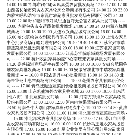
14.00 16.00 邯郸市(馆陶)金凤禽蛋农贸批发商场 17.00 17.00 17.00
山西省长治市紫坊农家具轮廓交游商场有限公司 24.00 22.00 23.00
内蒙古呼和浩特市东瓦窑农副家具批发商场有限职守公司 24.00
19.00 22.00 呼和浩特市好意思通首府无公害农家具批发商场 -- --
20.00 内蒙包头市友谊蔬菜批发商场 24.00 24.00 24.00 内蒙赤峰西
城商场 20.00 18.00 19.00 大连双兴商品城有限公司 16.00 14.00
15.00 哈尔滨哈达农副家具有限公司 13.00 13.00 13.00 上海农家具
中心批发商场谋略处理有限公司 19.40 19.40 19.40 江苏宜兴市瑞
德蔬菜果品批发商场有限公司 20.00 18.00 19.00 江苏凌家塘商场
发展有限公司 14.00 13.00 13.50 江苏苏浙皖畛域商场发展有限公
司 -- -- 22.00 杭州农副家具物流中心南庄兜农家具批发商场 -- --
14.20 嘉善绿洲商场诞生有限公司 18.00 14.00 16.00 安徽合肥周谷
堆农家具批发商场 19.00 13.00 16.00 安徽省淮北市中瑞农家具批
发商场 -- -- 16.00 阜阳农家具中心批发商场 15.00 14.60 14.80 北
海果业砀山惠丰商场有限公司 -- -- 18.00 亳州农家具有限职守公
司 -- -- 17.00 青岛抚顺道蔬菜副食物批发商场股份有限公司 36.00
16.00 23.00 山东凯盛海外农家具物流城 22.00 17.00 19.50 山东滨
州(六街）鲁北蔬菜批发商场 -- -- 12.00 河南万邦海外农家具物流
股份有限公司 13.00 12.00 12.50 河南内黄果蔬城有限公司 -- --
23.50 河南金牛大别山农家具当代物流中心 19.00 12.00 14.80 黄淮
农家具股份有限公司 12.00 11.00 11.00 湖北襄樊市蔬菜批发商场 -
- -- 15.00 湖北浠水农家具批发商场 18.20 17.00 17.60 潜江市四季
友农家具商场有限公司 16.00 16.00 16.00 长沙马王堆农家具股份
有限公司 17.00 16.00 16.50 红星实业集团有限公司红星农副家具
大商场 17.00 16.00 16.50 佛山中南农家具批发商场 22.30 14.10