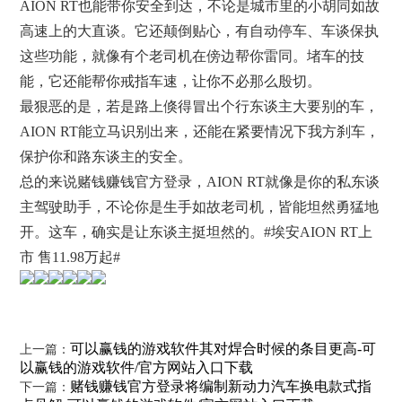
AION RT也能带你安全到达，不论是城市里的小胡同如故
高速上的大直谈。它还颠倒贴心，有自动停车、车谈保执
这些功能，就像有个老司机在傍边帮你雷同。堵车的技
能，它还能帮你戒指车速，让你不必那么殷切。
最狠恶的是，若是路上倏得冒出个行东谈主大要别的车，
AION RT能立马识别出来，还能在紧要情况下我方刹车，
保护你和路东谈主的安全。
总的来说赌钱赚钱官方登录，AION RT就像是你的私东谈
主驾驶助手，不论你是生手如故老司机，皆能坦然勇猛地
开。这车，确实是让东谈主挺坦然的。#埃安AION RT上
市 售11.98万起#
可以赢钱的游戏软件其对焊合时候的条目更高-可
上一篇：
以赢钱的游戏软件/官方网站入口下载
赌钱赚钱官方登录将编制新动力汽车换电款式指
下一篇：