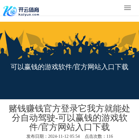
Toggle
naviga
可以赢钱的游戏软件/官方网站入口下载
赌钱赚钱官方登录它我方就能处
分自动驾驶-可以赢钱的游戏软
件/官方网站入口下载
发布日期：2024-11-12 05:54 点击次数：116