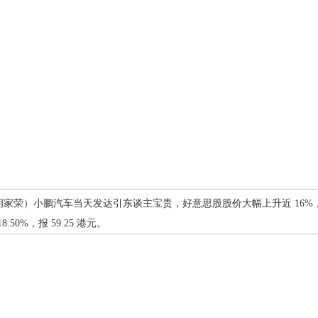
辑 胡家荣）小鹏汽车当天发达引东谈主宝贵，好意思股股价大幅上升近 16%，港股 (
50%，报 59.25 港元。