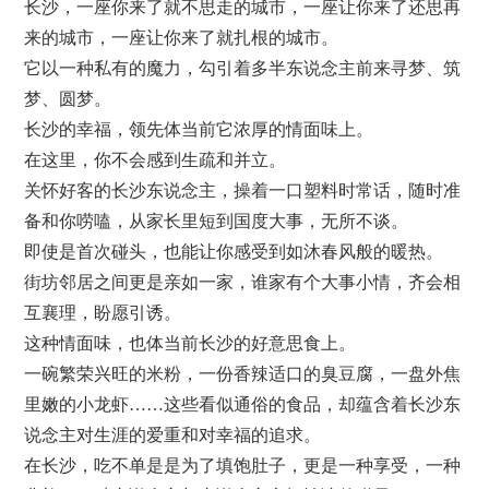
长沙，一座你来了就不思走的城市，一座让你来了还思再
来的城市，一座让你来了就扎根的城市。
它以一种私有的魔力，勾引着多半东说念主前来寻梦、筑
梦、圆梦。
长沙的幸福，领先体当前它浓厚的情面味上。
在这里，你不会感到生疏和并立。
关怀好客的长沙东说念主，操着一口塑料时常话，随时准
备和你唠嗑，从家长里短到国度大事，无所不谈。
即使是首次碰头，也能让你感受到如沐春风般的暖热。
街坊邻居之间更是亲如一家，谁家有个大事小情，齐会相
互襄理，盼愿引诱。
这种情面味，也体当前长沙的好意思食上。
一碗繁荣兴旺的米粉，一份香辣适口的臭豆腐，一盘外焦
里嫩的小龙虾……这些看似通俗的食品，却蕴含着长沙东
说念主对生涯的爱重和对幸福的追求。
在长沙，吃不单是是为了填饱肚子，更是一种享受，一种