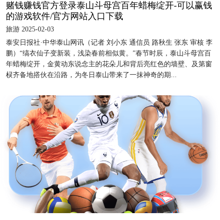
赌钱赚钱官方登录泰山斗母宫百年蜡梅绽开-可以赢钱
的游戏软件/官方网站入口下载
旅游 2025-02-03
泰安日报社·中华泰山网讯（记者 刘小东 通信员 路秋生 张东 审核 李
鹏）“缟衣仙子变新装，浅染春前相似黄。”春节时辰，泰山斗母宫百
年蜡梅绽开，金黄动东说念主的花朵儿和背后亮红色的墙壁、及第窗
棂齐备地搭伙在沿路，为冬日泰山带来了一抹神奇的期...