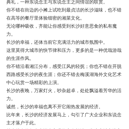
典礼，一种东说念主与东说念主之间情谊的联贯。
你不错在街边的小摊上试吃到最贞洁的长沙滋味，也不错
在高等的餐厅里体验细密的湘菜文化。
无论哪种吸收，齐能让你感受到长沙好意思食的私有魔
力。
长沙的幸福，还体当前它充满活力的城市氛围中。
这里莫得大城市的快节律和压力，更多的是一种优哉游哉
的生涯作风。
你不错沿着湘江分布，感受江风的轻抚；你也不错在开脱
西路感受长沙的夜生涯；你还不错去梅溪湖海外文化艺术
中心玩赏一场精彩的上演。
长沙的夜晚，万家灯火，吵杂超卓，处处飘溢着芳华的活
力。
诚然，长沙的幸福也离不开它闹热发展的经济。
比年来，长沙的经济发展马上，勾引了广大企业和东说念
主才落户于此。