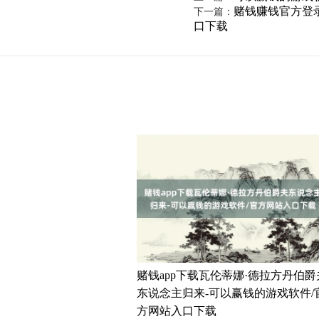
赌钱赚钱官方登
下一篇：
口下载
赌钱app下载瓦伦蒂娜·德拉方丹伯爵
东说念主归来-可以赢钱的游戏软件/
方网站入口下载