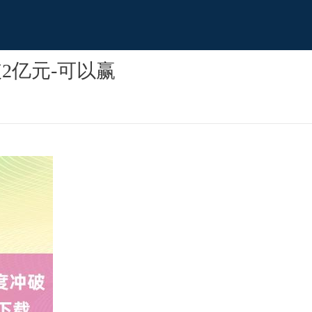
2亿元-可以赢