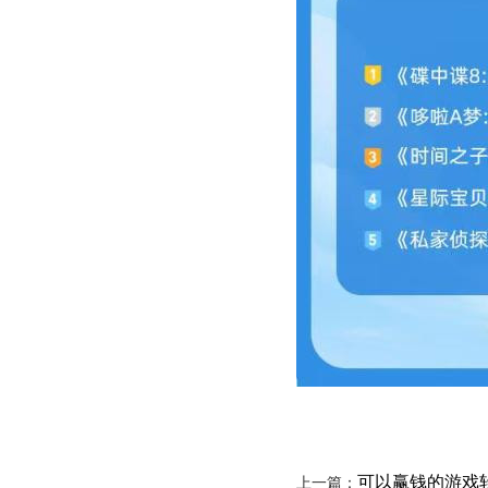
可以赢钱的游戏
上一篇：