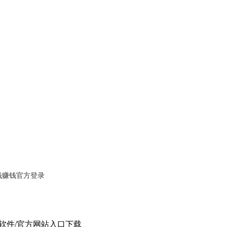
钱赚钱官方登录
软件/官方网站入口下载