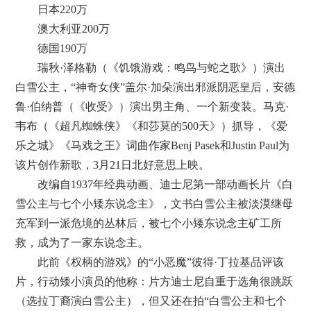
日本220万
澳大利亚200万
德国190万
瑞秋·泽格勒（《饥饿游戏：鸣鸟与蛇之歌》）演出
白雪公主，“神奇女侠”盖尔·加朵演出邪派阴恶皇后，安德
鲁·伯纳普（《收受》）演出男主角、一个新变装。马克·
韦布（《超凡蜘蛛侠》《和莎莫的500天》）抓导，《爱
乐之城》《马戏之王》词曲作家Benj Pasek和Justin Paul为
该片创作新歌，3月21日北好意思上映。
改编自1937年经典动画、迪士尼第一部动画长片《白
雪公主与七个小矮东说念主》，文书白雪公主被淡漠继母
充军到一派危境的丛林后，被七个小矮东说念主矿工所
救，成为了一家东说念主。
此前《权柄的游戏》的“小恶魔”彼得·丁拉基品评该
片，行动矮小演员的他称：片方迪士尼自重于选角很跳跃
（选拉丁裔演白雪公主），但又还在拍“白雪公主和七个