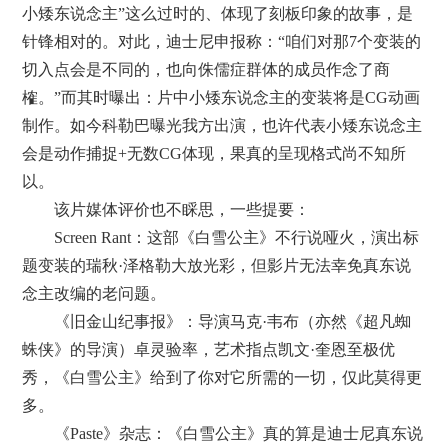
小矮东说念主”这么过时的、体现了刻板印象的故事，是
针锋相对的。对此，迪士尼申报称：“咱们对那7个变装的
切入点会是不同的，也向侏儒症群体的成员作念了商
榷。”而其时曝出：片中小矮东说念主的变装将是CG动画
制作。如今科勒巴曝光我方出演，也许代表小矮东说念主
会是动作捕捉+无数CG体现，果真的呈现格式尚不知所
以。
该片媒体评价也不睬思，一些提要：
Screen Rant：这部《白雪公主》不行说哑火，演出标
题变装的瑞秋·泽格勒大放光彩，但影片无法幸免真东说
念主改编的老问题。
《旧金山纪事报》：导演马克·韦布（亦然《超凡蜘
蛛侠》的导演）卓灵验率，艺术指点凯文·奎恩至极优
秀，《白雪公主》给到了你对它所需的一切，仅此莫得更
多。
《Paste》杂志：《白雪公主》真的算是迪士尼真东说