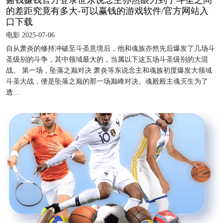
的差距究竟有多大-可以赢钱的游戏软件/官方网站入
口下载
电影 2025-07-06
自从萧炎的修持冲破至斗圣意境后，他和魂族亦然先后爆发了几场斗
圣级别的斗争，其中领域最大的，当属以下这五场斗圣级别的大混
战。 第一场，坠落之巅对决 萧炎等东说念主和魂族初度爆发大领域
斗圣大战，便是坠落之巅的那一场巅峰对决。魂殿殿主魂灭生为了
透...