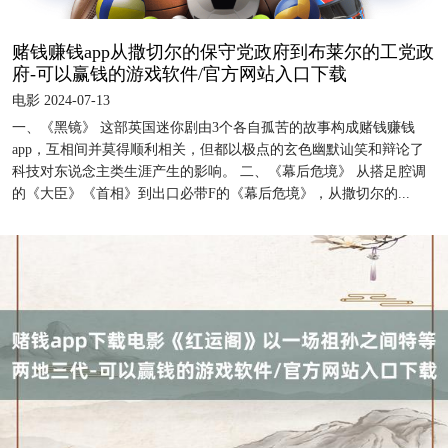
赌钱赚钱app从撒切尔的保守党政府到布莱尔的工党政
府-可以赢钱的游戏软件/官方网站入口下载
电影 2024-07-13
一、《黑镜》 这部英国迷你剧由3个各自孤苦的故事构成赌钱赚钱
app，互相间并莫得顺利相关，但都以极点的玄色幽默讪笑和辩论了
科技对东说念主类生涯产生的影响。 二、《幕后危境》 从搭足腔调
的《大臣》《首相》到出口必带F的《幕后危境》，从撒切尔的...