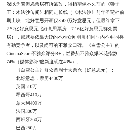
深以为若但愿票房有所篡改，得指望像不久前的《狮子
王：木法沙传闻》相同走长线（《木法沙》前年圣诞档前
期上映，北好意思开画仅3500万好意思元，但最终拿下
2.52亿好意思元北好意思票房，7.16亿好意思元群众票
房），那就要依靠大IP的不雅众闻明度和同时内不毛同类
有劲竞争者，以及尚可的不雅众口碑。《白雪公主》的
CinemaScore不雅众评分B+，烂番茄不雅众爆米花指数
74%（媒体影评/簇新度现在43%）。
《白雪公主》群众首周十大票仓（好意思元）：
北好意思，票房4430万
英国510万
墨西哥410万
意大利400万
法国300万
西班牙260万
巴西250万