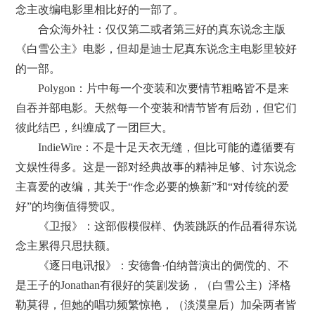
念主改编电影里相比好的一部了。
合众海外社：仅仅第二或者第三好的真东说念主版
《白雪公主》电影，但却是迪士尼真东说念主电影里较好
的一部。
Polygon：片中每一个变装和次要情节粗略皆不是来
自吞并部电影。天然每一个变装和情节皆有后劲，但它们
彼此结巴，纠缠成了一团巨大。
IndieWire：不是十足天衣无缝，但比可能的遵循要有
文娱性得多。这是一部对经典故事的精神足够、讨东说念
主喜爱的改编，其关于“作念必要的焕新”和“对传统的爱
好”的均衡值得赞叹。
《卫报》：这部假模假样、伪装跳跃的作品看得东说
念主累得只思扶额。
《逐日电讯报》：安德鲁·伯纳普演出的倜傥的、不
是王子的Jonathan有很好的笑剧发扬，（白雪公主）泽格
勒莫得，但她的唱功频繁惊艳，（淡漠皇后）加朵两者皆