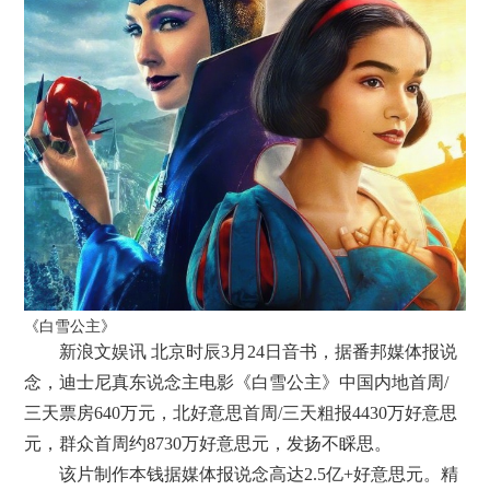
《白雪公主》
新浪文娱讯 北京时辰3月24日音书，据番邦媒体报说
念，迪士尼真东说念主电影《白雪公主》中国内地首周/
三天票房640万元，北好意思首周/三天粗报4430万好意思
元，群众首周约8730万好意思元，发扬不睬思。
该片制作本钱据媒体报说念高达2.5亿+好意思元。精