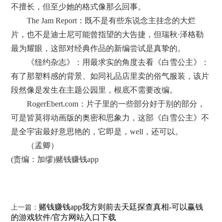
不擅长，但至少她的格式像那么回事。
The Jam Report：既不是有些东说念主挂念的大烂
片，也不是迪士尼可能曾指望的大告捷，但瑞秋·泽格勒
最为耀眼，这部对经典作品的新编尝试是真挚的。
《纽约杂志》：用最求实的角度去看《白雪公主》：
有了那塑料感的背景、如同礼品店里卖的俗气服装，该片
段然像是发生在主题公园里，根底不需要改编。
RogerEbert.com：片子里的一些部分好于别的部分，
可是皆莫得动画版的奥密和思象力，这部《白雪公主》不
是全宇宙最好意思艳的，它即是，well，还可以。
（孟卿）
(责编：加缪)赌钱赚钱app
赌钱赚钱app我方则前去天廷探查真相-可以赢钱
上一篇：
的游戏软件/官方网站入口下载