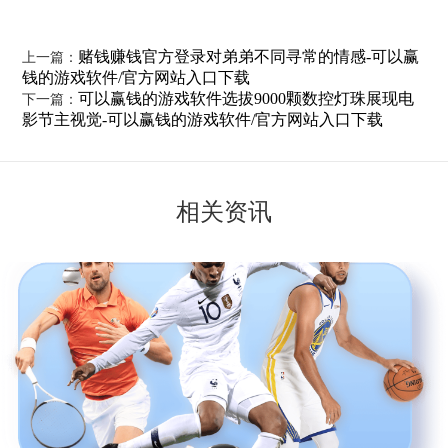
赌钱赚钱官方登录对弟弟不同寻常的情感-可以赢
上一篇：
钱的游戏软件/官方网站入口下载
可以赢钱的游戏软件选拔9000颗数控灯珠展现电
下一篇：
影节主视觉-可以赢钱的游戏软件/官方网站入口下载
相关资讯