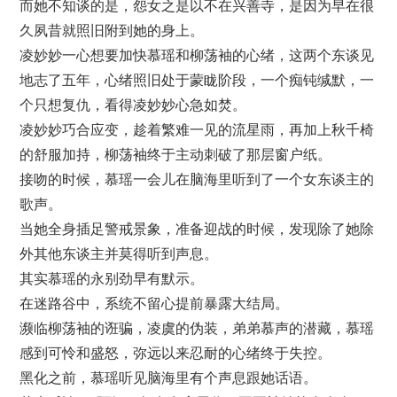
而她不知谈的是，怨女之是以不在兴善寺，是因为早在很
久夙昔就照旧附到她的身上。
凌妙妙一心想要加快慕瑶和柳荡袖的心绪，这两个东谈见
地志了五年，心绪照旧处于蒙眬阶段，一个痴钝缄默，一
个只想复仇，看得凌妙妙心急如焚。
凌妙妙巧合应变，趁着繁难一见的流星雨，再加上秋千椅
的舒服加持，柳荡袖终于主动刺破了那层窗户纸。
接吻的时候，慕瑶一会儿在脑海里听到了一个女东谈主的
歌声。
当她全身插足警戒景象，准备迎战的时候，发现除了她除
外其他东谈主并莫得听到声息。
其实慕瑶的永别劲早有默示。
在迷路谷中，系统不留心提前暴露大结局。
濒临柳荡袖的诳骗，凌虞的伪装，弟弟慕声的潜藏，慕瑶
感到可怜和盛怒，弥远以来忍耐的心绪终于失控。
黑化之前，慕瑶听见脑海里有个声息跟她话语。