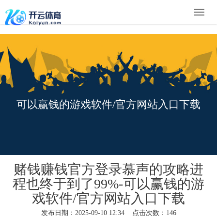
Toggle
naviga
可以赢钱的游戏软件/官方网站入口下载
赌钱赚钱官方登录慕声的攻略进
程也终于到了99%-可以赢钱的游
戏软件/官方网站入口下载
发布日期：2025-09-10 12:34 点击次数：146