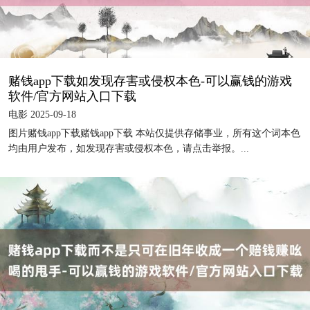
赌钱app下载如发现存害或侵权本色-可以赢钱的游戏
软件/官方网站入口下载
电影 2025-09-18
图片赌钱app下载赌钱app下载 本站仅提供存储事业，所有这个词本色
均由用户发布，如发现存害或侵权本色，请点击举报。...