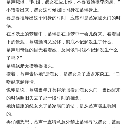
慕声喊谈，“阿姐，怨女在应用你，不要被她抢夺肉身。”
不错看出来，怨女这时候照旧附身在慕瑶身上。
要是要推导出这个附身的时间，应该即是慕家被灭门的时
候。
在水妖王的梦魇中，慕瑶是在睡梦中一会儿醒来。看着目
下的景观，慕瑶颤抖又发怵，彻底不记起发生了什么。
慕声用奇怪的目光看着她，反问谈“阿姐不记起发生什么
了吗？”
慕瑶飘渺无措地摇摇头。
接着，慕声告诉她“是怨女，是怨女杀了通盘东谈主。”口
吻越来越详情。
也即是说，慕瑶当年并莫得亲眼看到怨女灭门，当她醒来
的时候照旧失去了那一段时间的挂念。
她所信服的怨女灭了慕家满门的话，是从慕声嘴里听到
的。
再仔细想想，慕声一直特意意外禁止慕瑶寻找怨女，甚而